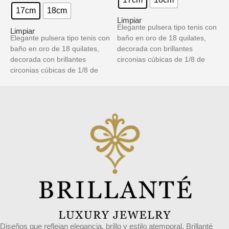
17cm
18cm
Limpiar
Elegante pulsera tipo tenis con
Limpiar
L
Elegante pulsera tipo tenis con
baño en oro de 18 quilates,
E
baño en oro de 18 quilates,
decorada con brillantes
b
decorada con brillantes
circonias cúbicas de 1/8 de
d
circonias cúbicas de 1/8 de
pulgada. Un accesorio
c
pulgada. Un accesorio
sofisticado y atemporal, ideal
p
sofisticado y atemporal, ideal
para cualquier ocasión.
s
para cualquier ocasión.
Disponible en tallas de 17 y 18
p
Disponible en tallas de 17 y 18
cm.
D
cm.
c
Diseños que reflejan elegancia, brillo y estilo atemporal. Brillanté