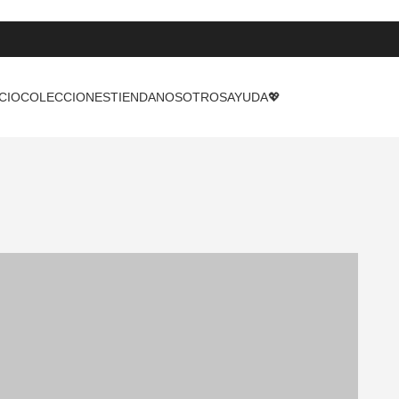
ICIO
COLECCIONES
TIENDA
NOSOTROS
AYUDA
💖
Brillanté Jewelry
ancia atemporal,
 en tus manos