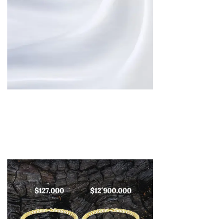
¿Notas la diferencia? Tus
ojos tampoco.
Los diamantes marcaron la historia, la
zirconita 5A escribe el presente: joyas
sofisticadas, éticas y accesibles, sin
renunciar a la belleza atemporal.