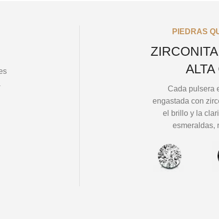
PIEDRAS Q
ZIRCONITA
ALTA
es
a
Cada pulsera 
engastada con zirc
el brillo y la cl
esmeraldas, r