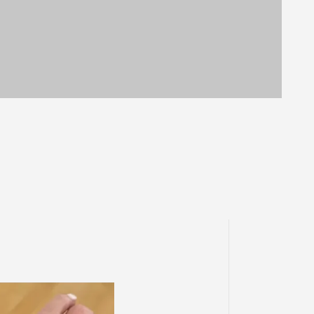
 zirconitas 5A y baño en oro 18k. Brillo eterno,
diseño versátil, lujo accesible.
Descubre la colección