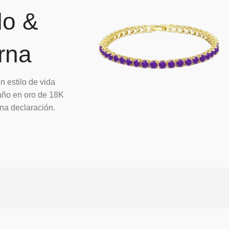
do &
rna
n estilo de vida
baño en oro de 18K
una declaración.