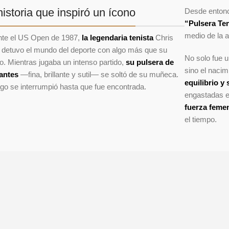
historia que inspiró un ícono
Desde entonc
“Pulsera Te
medio de la a
te el US Open de 1987,
la legendaria tenista
Chris
 detuvo el mundo del deporte con algo más que su
No solo fue u
to. Mientras jugaba un intenso partido,
su pulsera de
sino el naci
antes
—fina, brillante y sutil— se soltó de su muñeca.
equilibrio y 
ego se interrumpió hasta que fue encontrada.
engastadas en
fuerza feme
el tiempo.