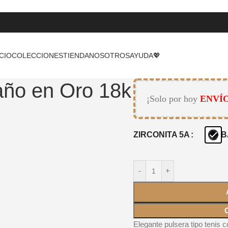
ICIO
COLECCIONES
TIENDA
NOSOTROS
AYUDA
💖
año en Oro 18k
¡Solo por hoy
ENVÍO
ZIRCONITA 5A
B
-
+
Elegante pulsera tipo tenis 