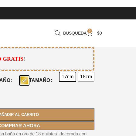
0
BÚSQUEDA
$
0
 GRATIS
!
17cm
18cm
AÑO
TAMAÑO
AÑADIR AL CARRITO
COMPRAR AHORA
con baño en oro de 18 quilates, decorada con