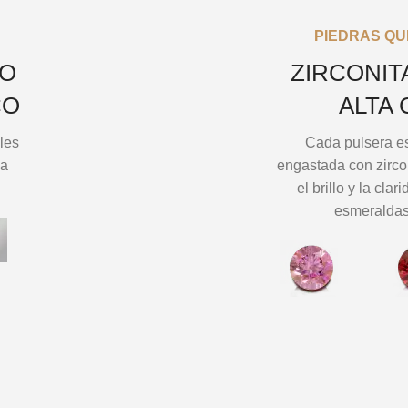
PIEDRAS Q
RO
ZIRCONIT
CO
ALTA 
les
Cada pulsera e
da
engastada con zirco
el brillo y la cla
esmeraldas,