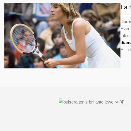
La 
Duran
Evert
talen
diam
El ju